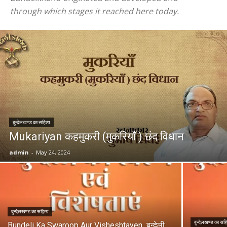
through which stages it reached here today.
बुन्देलखण्ड का सहित्य
Mukariyan कहमुकरी (मुकरियाँ ) छंद विधान
admin
-
May 24, 2024
बुन्देलखण्ड का सहित्य
बुन्देलखण्ड का सहि
Bundeli Ka Swaroop Aur Visheshtayen बुन्देली