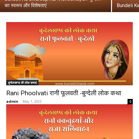
का स्वरूप और विशेषताएं
Bundeli Ke 
बुन्देलखण्ड की लोक कथाएं
Rani Phoolvati रानी फूलवती -बुन्देली लोक कथा
admin
-
May 1, 2023
0