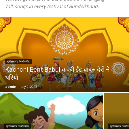
folk songs in every festival of Bundelkhand.
बुन्देलखण्ड के लोकगीत
Kachchi Eent Babul कच्ची ईंट बाबुल देरी ने
धरियो
admin
-
July 9, 2023
बुन्देलखण्ड के लोकगीत
बुन्देलखण्ड के लो