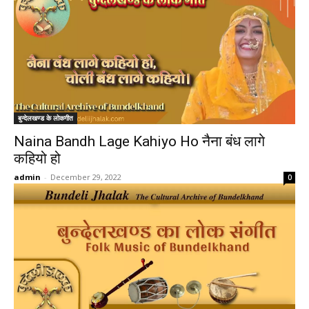
बुन्देलखण्ड के लोकगीत
Naina Bandh Lage Kahiyo Ho नैना बंध लागे
कहियो हो
admin
-
December 29, 2022
0