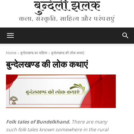
बुन्देली झलक
कला, संस्कृति, साहित्य और परंपराएं
Home
बुन्देलखण्ड का सहित्य
बुन्देलखण्ड की लोक कथाएं
बुन्देलखण्ड की लोक कथाएं
Folk tales of Bundelkhand.
There are many
such folk tales known somewhere in the rural