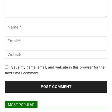
Comment:
Na
Ema
Web
Save my name, email, and website in this browser for the
next time I comment.
MOST POPULAR