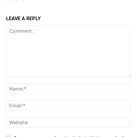
LEAVE A REPLY
Comment:
Na
Ema
Web