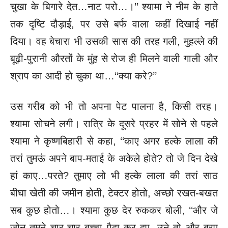
चुखा के बिगारे देत…नाट परो…।’’
श्यामा ने नीम के हाते
तक दृष्टि दौड़ाई, पर उसे बर्फ वाला कहीं दिखाई नहीं
दिया। वह बेचारा भी उसकी सास की तरह गली, मुहल्ले की
बूढ़ी-पुरानी औरतों के मुंह से रोज ही मिलने वाली गाली और
श्राप का आदी हो चुका था…‘‘क्या करे?’’
उस गरीब को भी तो अपना पेट पालना है, किसी तरह।
श्यामा सोचने लगी। रात्रि के दूसरे प्रहर में सोने से पहले
श्यामा ने कृष्णबिहारी से कहा, ‘‘काए अगर हल्के लाला की
तरां तुमऊं अपने बाप-मताई के अकेले होते? तो जे दिन देखे
हां काए…परते? तुमाए लो भी हल्के लाला की तरां साठ
बीघा खेती की जमीन होती, टेक्टर होतो, अच्छो रखत-बखत
सब कुछ होतो…। श्यामा कुछ देर रुककर बोली, ‘‘और जे
जोन तुमने चार-चार बच्चा पैदा कर दए, उने तो और बुरए