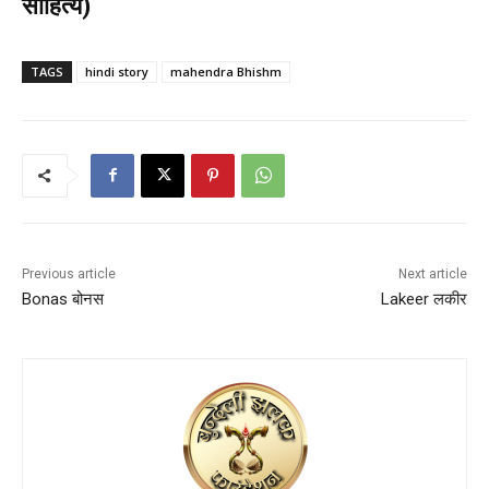
साहित्य)
TAGS
hindi story
mahendra Bhishm
Previous article
Next article
Bonas बोनस
Lakeer लकीर