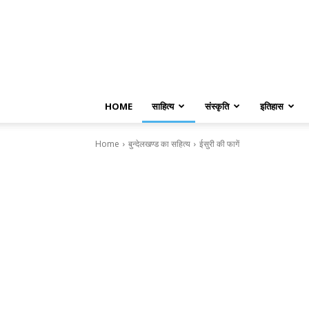
HOME
साहित्य
संस्कृति
इतिहास
Home
बुन्देलखण्ड का सहित्य
ईसुरी की फागें