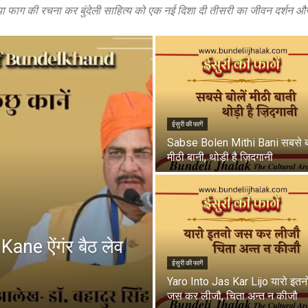
कड़िया फाग की रचना कर बुंदेली साहित्य को एक नई दिशा दी तीसरी का जीवन दर्शन 
ईसुरी की फागें
Sabse Bolen Mithi Bani सबसे बो
मीठी बानी, थोड़ी है ज़िदगानी
ne ऐंगंर बैठ लेव
ईसुरी की फागें
Yaro Into Jas Kar Lijo यारो इतन
जस कर लीजौ, चिता अन्त न कीजौ