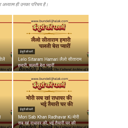
और अध्यात्म ही उनका परिचय है।
ईसुरी की फागें
लें
Lelo Sitaram Hamari लैलो सीताराम
हमारी, चलती बेरा प्यारीं
ईसुरी की फागें
ो
Mori Sab Khan Radhavar Ki मोरी
सब खां राधावर की, भई तैयारी घर की