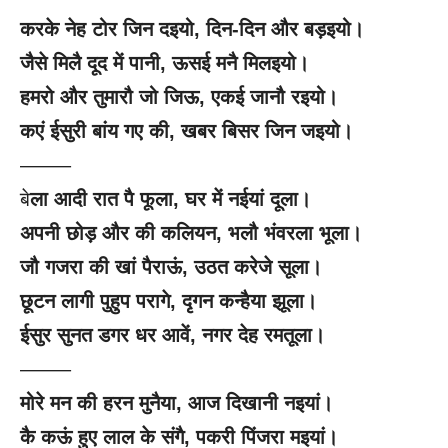
करके नेह टोर जिन दइयो
, दिन-दिन और बड़इयो।
जैसे मिलै दूद में पानी
, ऊसई मनै मिलइयो।
हमरो और तुमारौ जो जिऊ
, एकई जानौ रइयो।
कएं ईसुरी बांय गए की
, खबर बिसर जिन जइयो।
——–
बे
ला आदी रात पै फूला
, घर में नईयां दूला।
अपनी छोड़ और की कलियन
, भलौ भंवरला भूला।
जौ गजरा की खां पैराऊं
, उठत करेजे सूला।
छूटन लागी पुहुप परागे
, दृगन कन्हैया झूला।
ईसुर सुनत डगर धर आवें
, नगर देह रमतूला।
——–
मोरे मन की हरन मुनैया
, आज दिखानी नइयां।
कै कऊं हुए लाल के संगै
, पकरी पिंजरा मइयां।