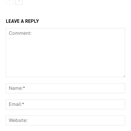
LEAVE A REPLY
Comment:
Na
Ema
Web