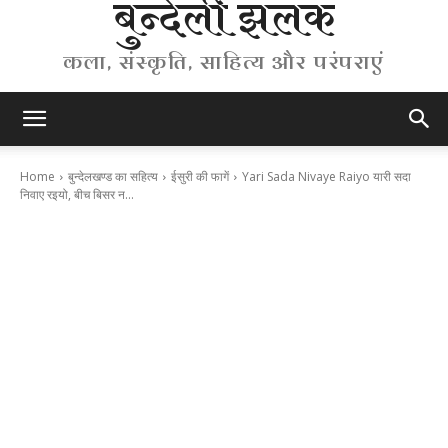
बुन्देली झलक
कला, संस्कृति, साहित्य और परंपराएं
Home
बुन्देलखण्ड का सहित्य
ईसुरी की फागें
Yari Sada Nivaye Raiyo यारी सदा
निवाए रइयो, बीच बिसर न...