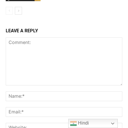
LEAVE A REPLY
Comment:
Na
Ema
Hindi
Web