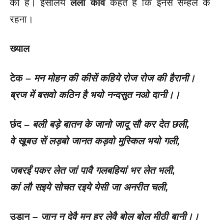
की है। इसलिये
लला कवि
कहते हैं कि इनसे सम्हल के
रहना।
ख्याल
टेक –
मन मोहन की कीसें कहिये रोज रोज की हैरानी।
ब्रज में बसवो कठिन है भयो नन्दसुत नओ दानी।।
छंद –
बली बड़े बातन के जानो जादू सौ कर देत छली
,
वे खूबउ सें लड़बो जानत कड़वो मुस्किल भयो गली
,
जबरईं पकर लेत जां पावै गलबहियां भर लेत भली
,
कां लौ सइये सोचत रइये येसी जा अनरीत चली
,
उड़ान –
जान न देवै मन हर लेवै बोल बोल मीठी बानी।।