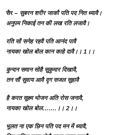
सैर –
सुबरन शरीर जाकौ पति पद नित ध्यावै।
अनुपम निकाई तन की लख रति लजावै।
रति सों सनेह रहवै पति आनंद पावै
नायका खोल बोल कान काहे दावै।।
1
।।
कुन्दन समान सोहै सुकुमार दिखावै
,
तन सौं सुवाय आवै दृग सजल सुहावै
है करत सूक्ष्म भोजन अति रोस जनावै
,
नायका खोल बोल…….।।
2
।।
भूलत ना एक छिन पति पद मन में ध्यावै
,