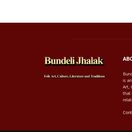
AB
Bund
is an
Art,
that
relat
Cont