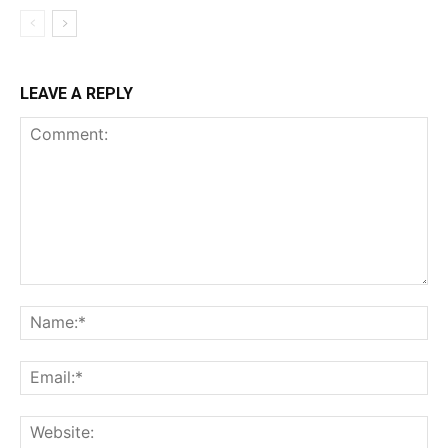
LEAVE A REPLY
Comment:
Na
Ema
Web