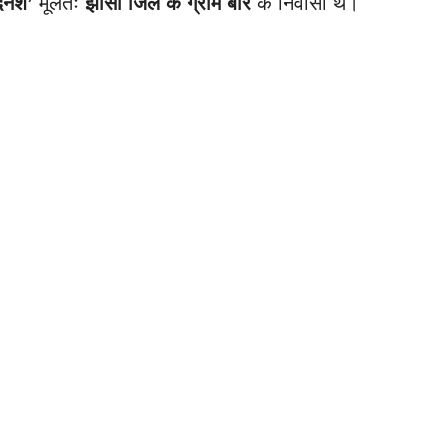
िनेश’
मूलतः
झाँसी जिले के ग्राम बार
के निवासी थे।