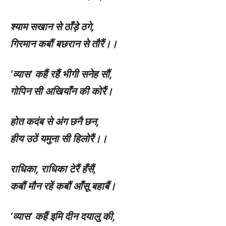
श्याम सखान से ठाँड़े ठगे
,
गिरमान कबौं बछरान से तौरैं।।
‘
व्यास’ कहैं रहैं भीगी सनेह सौं
,
गोपिन सी अखियाँन की कोरैं।
होत कदंब से अंग छनै छन
,
हीय उठें यमुना सी हिलोरैं।।
राधिका
,
राधिका टेरैं हँसैं
,
कबौं मौन रहें कबौं आँसू बहाबैं।
‘
व्यास’ कहैं इमि दीन दयालु की
,