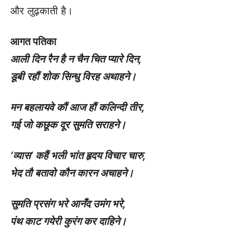
और लुढ़काती है।
आगत पतिका
आली दिन रैन है न चैन चित प्यारे दिन
,
डूबी रहौं शोक सिन्धु विरह अथाहने।
मन बहलायवे कौं आज हौं कलिन्दी तीर
,
गई जो कछूक दूर सुमति सराहने।
‘
व्यास’ कहैं भली भांत हृदय विचार चारु
,
भेद तौ बतावो कौन कारन अचाहने।
सुमति प्रसंग भरे आनँद उमंग भरे
,
पंथ काट गयेरी कुरंग कर दाहिने।