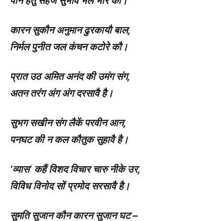
पान हेतु सहज सुभाव भल भोरे कौ।
कारन सुकौन अनुमान ढुरकायौ बाल
,
निर्मल पुनीत जल कंचन कटोरे कौ।
प्रात उठ अमित अनंद की उमंग संग
,
अतन तरंग अंग अंग दरसावै है।
सुभग सखीन संग लैकें परवीन आन
,
पनघट की न कल कौतुक सुहावै है।
‘
व्यास’ कहैं विशद विचार चारु नीके उर
,
विविध विनोद सों प्रमोद सरसावै है।
सुमति सुजान कौन कारन सुजान घट –