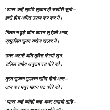
‘
व्यास’ कहैं सुमति सुजान हौ सखीरी सुनौ –
हारी हीय अमित उपाय कर कर में।
मिलत न ढूढ़े कौन कारन सु ऐकौ आज
,
प्रफुलित सुमन सरोज सरवर में।
उतर अटातें अति तृषित मंगायौ शुभ
,
सलिल समोद अनुराग रस वोरे कौ।
तुरत सुजान गुणवान सखि दीनो आन –
लाय कर मधुर महान घट कोरे को।
‘
व्यास’ कहैं ज्योंही चाह अधर लगायो ताहि –