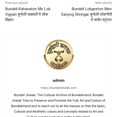
Previous article
Next article
Bundeli Kahavaton Me Lok
Bundeli Lokgeeton Men
Vigyan बुन्देली कहावतों में लोक
Sanyog Shringar बुन्देली लोकगीतों
विज्ञान
में संयोग श्रृंगार
admin
https://bundeliijhalak.com
Bundeli Jhalak: The Cultural Archive of Bundelkhand. Bundeli
Jhalak Tries to Preserve and Promote the Folk Art and Culture of
Bundelkhand and to reach out to all the masses so that the basic,
Cultural and Aesthetic values and concepts related to Art and
Culture can be kept alive in the public mind.