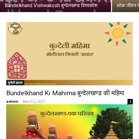
Bundelkhand Vishwakosh बुन्देलखण्ड विश्वकोश
लोक जीवन मे
बुन्देली झलक
Bundelkhand Ki Mahima बुन्देलखण्ड की महिमा
admin
-
March 2, 2021
2