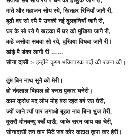
संतोषी सब सोय रये पै धन को इच्छुक जागै री
,
मांते और महाजन सोय रये
, खितहर रिनियाँ जागै री,
बूढौ वर सो रयै पै उनकी नई दुलहनियाँ जागै री
,
घर के सो रये पै खटका में घर को मुखिया जागै री
,
कहें जसोदा सधवा सो रये
, दुखिया विधवा जागै री।
डांड़े पै डंका लागौ री ……
सोना दासी :-
इन्होंने कृष्ण भक्तिपरक पदों की रचना की।
तुम बिन नाथ सुनै को मेरी।
हों नंदलाल बिहाल हो करत पुकार घनेरी।
काम क्रोध मद लोभ मोह बस रहत बर्ष रस घेरी
,
ज्यों जाने त्यौं पार लगाओ बूडत नाव बिना भुज तेरी
,
दुसरौ दीनबन्धु कहँ पाऊँ
, जाके सरन जाय यह चेरी,
सोनादासी तन ताप मिटै जब कोर कटाक्ष कृपा कर हेरी।