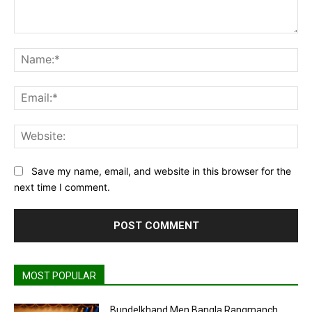
Comment:
Na
Ema
Web
Save my name, email, and website in this browser for the
next time I comment.
MOST POPULAR
Bundelkhand Men Bangla Rangmanch