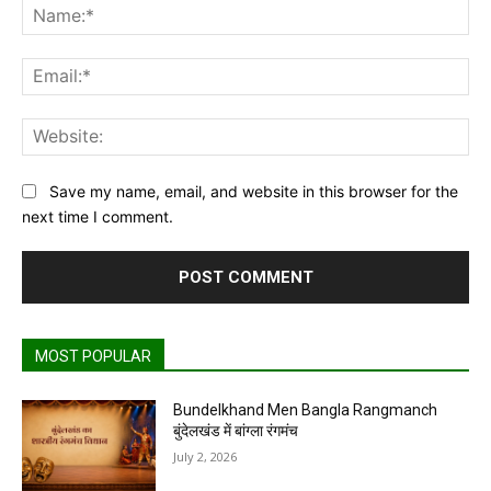
Na
Ema
Web
Save my name, email, and website in this browser for the
next time I comment.
MOST POPULAR
Bundelkhand Men Bangla Rangmanch
बुंदेलखंड में बांग्ला रंगमंच
July 2, 2026