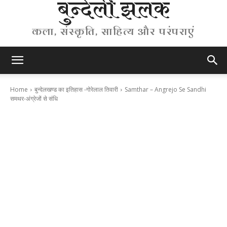
बुन्देली झलक
कला, संस्कृति, साहित्य और परंपराएं
Home
बुन्देलखण्ड का इतिहास -गोरेलाल तिवारी
Samthar – Angrejo Se Sandhi
समथर-अंग्रेजों से संधि