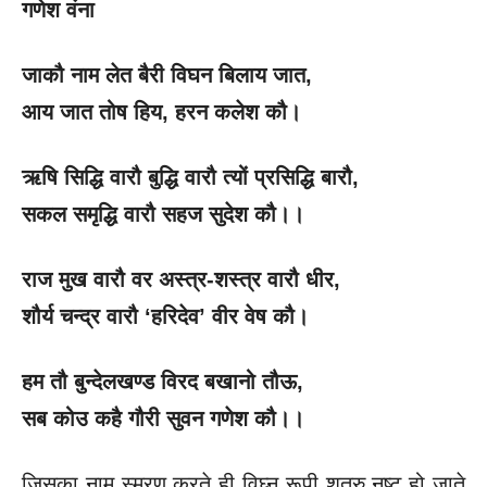
गणेश वंना
जाकौ नाम लेत बैरी विघन बिलाय जात
,
आय जात तोष हिय
, हरन कलेश कौ।
ऋषि सिद्धि वारौ बुद्धि वारौ त्यों प्रसिद्धि बारौ
,
सकल समृद्धि वारौ सहज सुदेश कौ।।
राज मुख वारौ वर अस्त्र-शस्त्र वारौ धीर
,
शौर्य चन्द्र वारौ
‘हरिदेव’ वीर वेष कौ।
हम तौ बुन्देलखण्ड विरद बखानो तौऊ
,
सब कोउ कहै गौरी सुवन गणेश कौ।।
जिसका नाम स्मरण करते ही विघ्न रूपी शत्रु नष्ट हो जाते