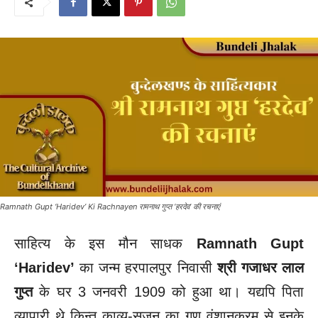
Ramnath Gupt ‘Haridev’ Ki Rachnayen रामनाथ गुप्त ‘हरदेव’ की रचनाएं
साहित्य के इस मौन साधक
Ramnath Gupt
‘Haridev’
का जन्म हरपालपुर निवासी
श्री गजाधर लाल
गुप्त
के घर 3 जनवरी 1909 को हुआ था। यद्यपि पिता
व्यापारी थे किन्तु काव्य-सृजन का गुण वंशानुक्रम से इनके