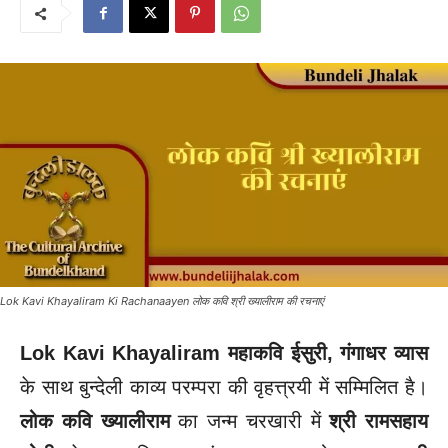
Lok Kavi Khayaliram Ki Rachanaayen लोक कवि श्री ख्यालीराम की रचनाएं
Lok Kavi Khayaliram
महाकवि ईसुरी
, गंगाधर व्यास
के साथ बुन्देली काव्य परम्परा की वृहत्त्रयी में सम्मिलित है।
लोक कवि ख्यालीराम
का जन्म चरखारी में
श्री रामसहाय