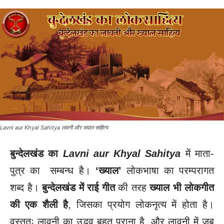
Lavni aur Khyal Sahitya लावनी और ख्याल साहित्य
बुन्देलखंड का
Lavni aur Khyal Sahitya
में माता-
पुत्र का सम्बन्ध है।
‘ख्याल’
लोकभाषा का परम्परागत
शब्द है।
बुन्देलखंड में राई गीत
की तरह
ख्याल भी लोकगीत
की एक शैली है
, जिसका प्रयोग लोकनृत्य में होता है।
वस्तुतः लावनी का उद्भव बहुत पुराना है, और लावनी में जब