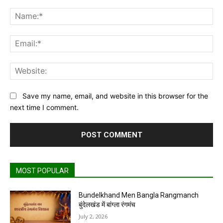
Comment:
Na
Ema
Web
Save my name, email, and website in this browser for the
next time I comment.
MOST POPULAR
Bundelkhand Men Bangla Rangmanch
बुंदेलखंड में बांग्ला रंगमंच
July 2, 2026