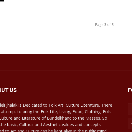
Page 3 of 3
OUT US
F
eli Jhalak is Dedicated to Folk Art, Culture Literature. There
 attempt to bring the Folk Life, Living, Food, Clothing, Folk
 Culture and Literature of Bundelkhand to the Masses. So
 the basic, Cultural and Aesthetic values and concepts
ed to Art and Culture can be kept alive in the public mind.