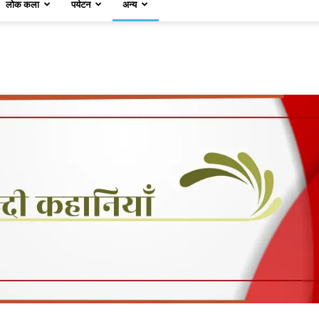
लोक कला
पर्यटन
अन्य