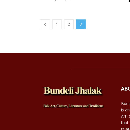
1
2
3
AB
Bund
is an
Art,
that
relat