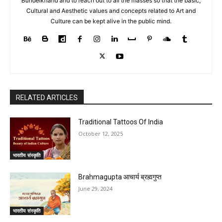
Bundelkhand and to reach out to all the masses so that the basic,
Cultural and Aesthetic values and concepts related to Art and
Culture can be kept alive in the public mind.
RELATED ARTICLES
Traditional Tattoos Of India
October 12, 2025
भारतीय संस्कृति
Brahmagupta आचार्य ब्रह्मगुप्त
June 29, 2024
भारतीय संस्कृति