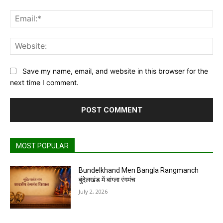
Ema
Web
Save my name, email, and website in this browser for the
next time I comment.
MOST POPULAR
Bundelkhand Men Bangla Rangmanch
बुंदेलखंड में बांग्ला रंगमंच
July 2, 2026