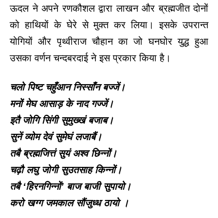
ऊदल ने अपने रणकौशल द्वारा लाखन और ब्रह्मजीत दोनों
को हाथियों के घेरे से मुक्त कर लिया। इसके उपरान्त
योगियों और पृथ्वीराज चौहान का जो घनघोर युद्ध हुआ
उसका वर्णन चन्दबरदाई ने इस प्रकार किया है।
चलो पिष्ट चहुँआन निस्साँन बज्जें।
मनों मेघ आसाड़ के नाद गज्जें।
इतै जोगि सिंगी सुमुख्खं बजाब।
सुनें व्योम देवं सुमेघं लजाबैं।
तबै ब्रह्मजित्तं सुयं अश्व छिन्नों।
चढ़ौ लघु जोगी सुउतसाह किन्नों।
तबै ‘हिरनगिन्नों’ बाज बाजी सुपायो।
करो खग्ग जमकाल सौंजुध्ध ठायो ।