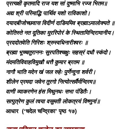
प्रत्यक्षी कृतमादि राज यश सां दुष्माभि रज्ज भितम॥
अद्य श्री परिमाद्धि पार्थिव यशो राविकाशो।
दयादबीजोच्छवास विदीर्ण दाडिममिव ब्रह्माऽमालोक्यते ॥
कोतिस्ते नत दूतिका मुररिपोरं के स्थितामिन्दिरामानीय।
प्रददोतवेति गिरिशः श्रुस्वधिनारीश्वरः ॥
ब्रह्मा भूच्चतुराननः सुरपतिश्चक्षुः सहस्रं दधौ स्कंदो।
मंदमतिविवाहविमुखौ धत्तै कुमार ब्रतम ॥
नागौ भाति मदेन खं जल रुहेः पुर्णेन्दुना शर्वरी।
शीलेन प्रमदा जवेन तुरगो नित्योत्सर्वैर्मन्दिरम॥
वाणी व्याकरणेन हंस मिथुनधः सभा पंडितैः।
सत्पुत्रेण कुलं त्वया वसुमती लोकत्रयं विष्णुनां॥
आधार ‌ (‘चदेल चन्द्रिका’ पृष्ठ १७)