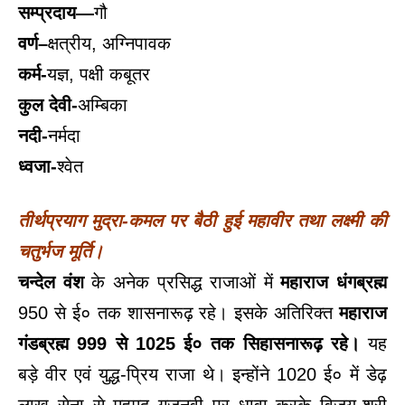
सम्प्रदाय—
गौ
वर्ण–
क्षत्रीय, अग्निपावक
कर्म-
यज्ञ, पक्षी कबूतर
कुल देवी-
अम्बिका
नदी-
नर्मदा
ध्वजा-
श्वेत
तीर्थप्रयाग मुद्रा-कमल पर बैठी हुई महावीर तथा लक्ष्मी की
चतुर्भज मूर्ति।
चन्देल वंश
के अनेक प्रसिद्ध राजाओं में
महाराज धंगब्रह्म
950 से ई० तक शासनारूढ़ रहे। इसके अतिरिक्त
महाराज
गंडब्रह्म 999 से 1025 ई० तक सिहासनारूढ़ रहे।
यह
बड़े वीर एवं युद्ध-प्रिय राजा थे। इन्होंने 1020 ई० में डेढ़