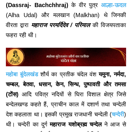
(Dassraj- Bachchhraj)
के वीर पुत्र
आल्हा-ऊदल
(Alha Udal) और मलखान (Malkhan) थे जिनकी
वीरता द्वारा
महाराज
परमर्दिदेव /
परिमाल
की विजयपताका
फहरा रही थी।
महोबा बुंदेलखंड
शौर्य का प्रतीक चंदेल वंश
यमुना, नर्मदा,
चम्बल, बेतवा, धसान, केन, सिन्ध, पुष्पावती और तमसा
(टोंस)
आदि पवित्र नदियों से घिरा विशाल क्षेत्र जिसे
बन्देलखण्ड कहते हैं, प्राचीन काल में दशार्ण तथा चन्देली
देश कहलाता था। इसकी प्रमुख राजधानी चन्देली (
चन्देरी
)
थी। चन्देरी का दुर्ग
महाराज यशोब्रह्म चन्देल
ने आज से