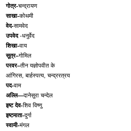
गोत्र-
चन्द्रायण
साखा-
कोथमी
वेद-
सामवेद
उपवेद
-धनुर्वेद
शिखा-
वाय
सूत्र–
गोमिल
परवर–
तीन यज्ञोपवीत के
आंगिरस, बार्हस्पत्य,
चन्द्ररत्रय
पद-
वाम
अल्लि—
दानेसुरा चन्देल
इष्ट देव-
शिव विष्णु
इष्टमाता-
दुर्गा
स्वामी-
मंगल