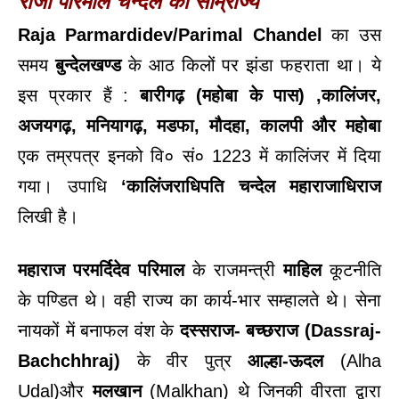
राजा परिमाल चन्देल का साम्राज्य
Raja Parmardidev/Parimal Chandel
का उस
समय
बुन्देलखण्ड
के आठ किलों पर झंडा फहराता था। ये
इस प्रकार हैं :
बारीगढ़ (महोबा के पास) ,कालिंजर,
अजयगढ़, मनियागढ़, मडफा, मौदहा, कालपी और महोबा
एक तम्रपत्र इनको वि० सं० 1223 में कालिंजर में दिया
गया। उपाधि
‘कालिंजराधिपति चन्देल महाराजाधिराज
लिखी है।
महाराज
परमर्दिदेव
परिमाल
के राजमन्त्री
माहिल
कूटनीति
के पण्डित थे। वही राज्य का कार्य-भार सम्हालते थे। सेना
नायकों में बनाफल वंश के
दस्सराज- बच्छराज (Dassraj-
Bachchhraj)
के वीर पुत्र
आल्हा-ऊदल
(Alha
Udal)और
मलखान
(Malkhan) थे जिनकी वीरता द्वारा