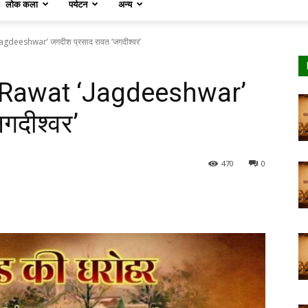
लोक कला
पर्यटन
अन्य
deeshwar’ जगदीश प्रसाद रावत ‘जगदीश्वर’
Rawat ‘Jagdeeshwar’
गदीश्वर’
470
0