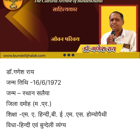
डॉ.गणेश राय
जन्म तिथि -16/6/1972
जन्म – स्थान सलैया
जिला दमोह (म .प्र.)
शिक्षा -एम. ए. हिन्दी,बी. ई .एम. एस. होम्योपैथी
विधा-हिन्दी एवं बुन्देली व्यंग्य