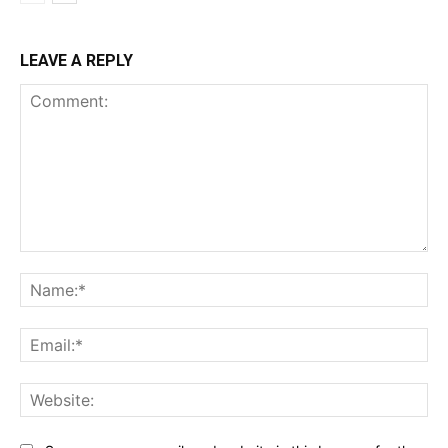
LEAVE A REPLY
Comment:
Na
Ema
Web