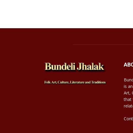
AB
Bund
is an
Art,
that
relat
Cont