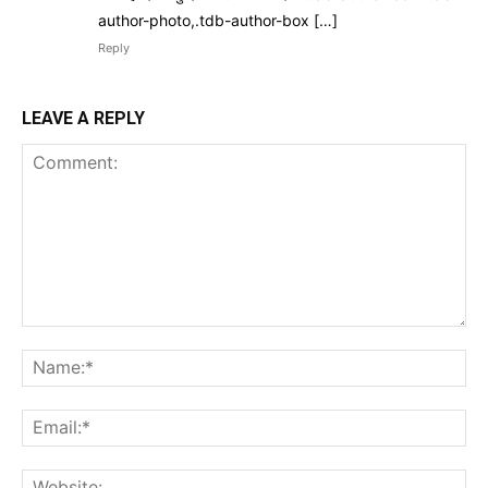
author-photo,.tdb-author-box […]
Reply
LEAVE A REPLY
Comment:
Na
Ema
Web