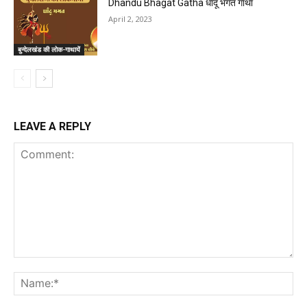
Dhandu Bhagat Gatha धाँदू भगत गाथा
April 2, 2023
बुन्देलखंड की लोक-गाथायें
LEAVE A REPLY
Comment:
Na