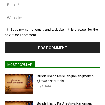
Ema
Web
Save my name, email, and website in this browser for the
next time I comment.
MOST POPULAR
Bundelkhand Men Bangla Rangmanch
बुंदेलखंड में बांग्ला रंगमंच
July 2, 2026
Bundelkhand Ka Shastriya Rangmanch