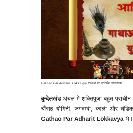
Gathao Par Adharit Lokkavya गाथाओं पर आधारित लोककाव्य
बुन्देलखंड
अंचल में शक्तिपूजा बहुत प्राचीन 
चौंसठ योगिनी, जगदम्बी, काली और चंडिक
Gathao Par Adharit Lokkavya
थे।