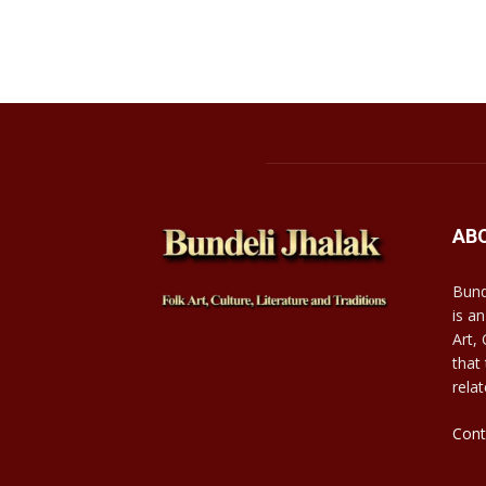
AB
Bund
is an
Art,
that
relat
Cont