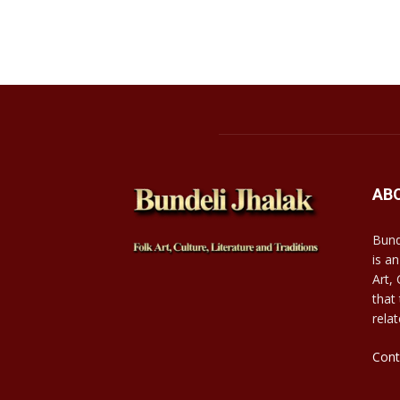
AB
Bund
is an
Art,
that
relat
Cont