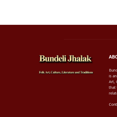
AB
Bund
is an
Art,
that
relat
Cont