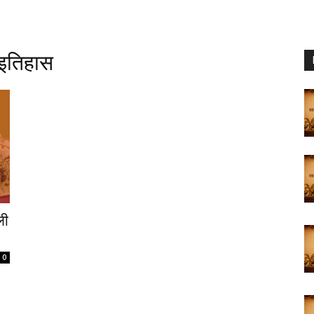
 इतिहास
ली
0