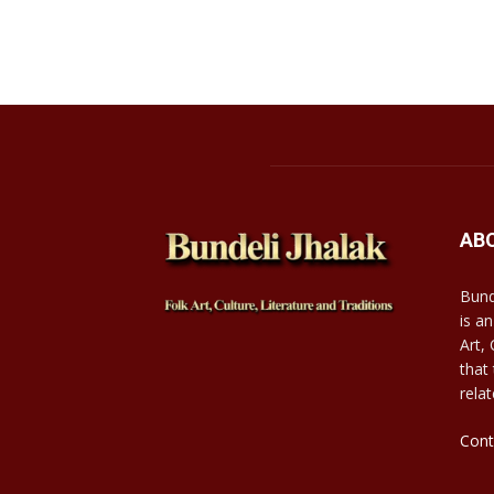
AB
Bund
is an
Art,
that
relat
Cont