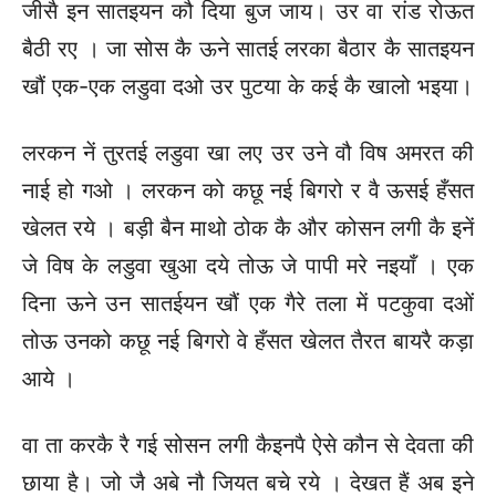
जीसै इन सातइयन कौ दिया बुज जाय। उर वा रांड रोऊत
बैठी रए । जा सोस कै ऊने सातई लरका बैठार कै सातइयन
खौं एक-एक लडुवा दओ उर पुटया के कई कै खालो भइया।
लरकन नें तुरतई लडुवा खा लए उर उने वौ विष अमरत की
नाई हो गओ । लरकन को कछू नई बिगरो र वै ऊसई हँसत
खेलत रये । बड़ी बैन माथो ठोक कै और कोसन लगी कै इनें
जे विष के लडुवा खुआ दये तोऊ जे पापी मरे नइयाँ । एक
दिना ऊने उन सातईयन खौं एक गैरे तला में पटकुवा दओं
तोऊ उनको कछू नई बिगरो वे हँसत खेलत तैरत बायरै कड़ा
आये ।
वा ता करकै रै गई सोसन लगी कैइनपै ऐसे कौन से देवता की
छाया है। जो जै अबे नौ जियत बचे रये । देखत हैं अब इने