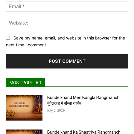
Ema
Web
Save my name, email, and website in this browser for the
next time I comment.
MOST POPULAR
Bundelkhand Men Bangla Rangmanch
बुंदेलखंड में बांग्ला रंगमंच
July 2, 2026
Bundelkhand Ka Shastriya Rangmanch