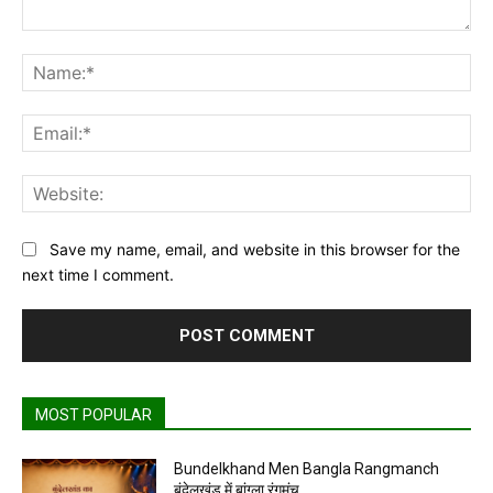
Comment:
Na
Ema
Web
Save my name, email, and website in this browser for the
next time I comment.
MOST POPULAR
Bundelkhand Men Bangla Rangmanch
बुंदेलखंड में बांग्ला रंगमंच