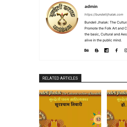
admin
https://bundeliijhalak.com
Bundeli Jhalak: The Cultur
Promote the Folk Art and C
the basic, Cultural and Ae
alive in the public mind.
RELATED ARTICLES