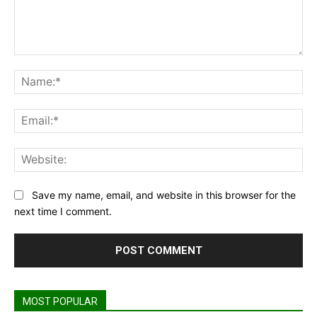
Comment:
Na
Ema
Web
Save my name, email, and website in this browser for the
next time I comment.
MOST POPULAR