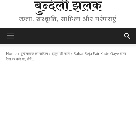
बुन्देली झलक
कला, संस्कृति, साहित्य और परंपराएं
Home
बुन्देलखण्ड का सहित्य
ईसुरी की फागें
Bahar Reja Pair Kade Gaye बाहर
रेजा पैर कड़े गए, नैचैं...