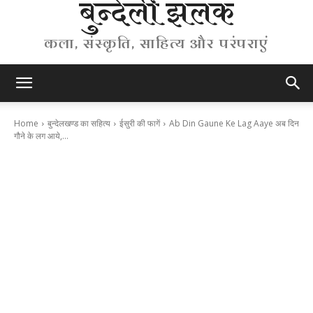
बुन्देली झलक
कला, संस्कृति, साहित्य और परंपराएं
Home
बुन्देलखण्ड का सहित्य
ईसुरी की फागें
Ab Din Gaune Ke Lag Aaye अब दिन
गौने के लग आये,...