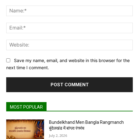
Comment:
Na
Ema
Web
Save my name, email, and website in this browser for the
next time I comment.
MOST POPULAR
Bundelkhand Men Bangla Rangmanch
बुंदेलखंड में बांग्ला रंगमंच
July 2, 2026