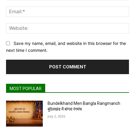
Ema
Web
Save my name, email, and website in this browser for the
next time I comment.
MOST POPULAR
Bundelkhand Men Bangla Rangmanch
बुंदेलखंड में बांग्ला रंगमंच
July 2, 2026