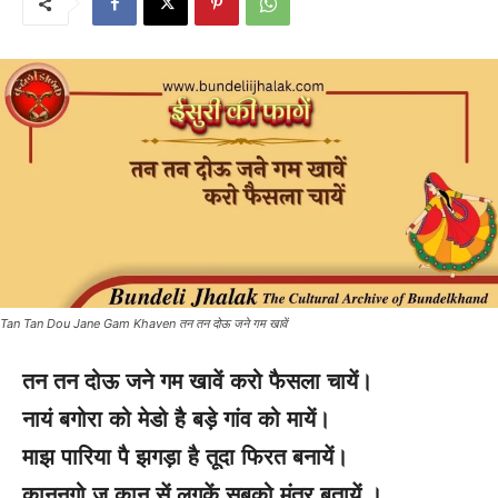
Tan Tan Dou Jane Gam Khaven तन तन दोऊ जने गम खावें
तन तन दोऊ जने गम खावें करो फैसला चायें।
नायं बगोरा को मेडो है बड़े गांव को मायें।
माझ पारिया पै झगड़ा है तूदा फिरत बनायें।
कानूनगो जू कान सें लगकें सबको मंत्र बतायें ।