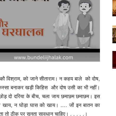
ी कौ विश्राम, को जाने सीताराम। न कहय बाले को दोष,
िस्सा बनाकर खड़ी किहिस और दोष उसी का भी नहीं।
छोड़ दो दरिया के बीच, चला जाय छमाछम छमाछम। इस
को खाय, न घोड़ा घास को खाय। …. जों इन बातन का
कहता तो ठीक पर सुनता सावधान चाहिए। . . . . .।