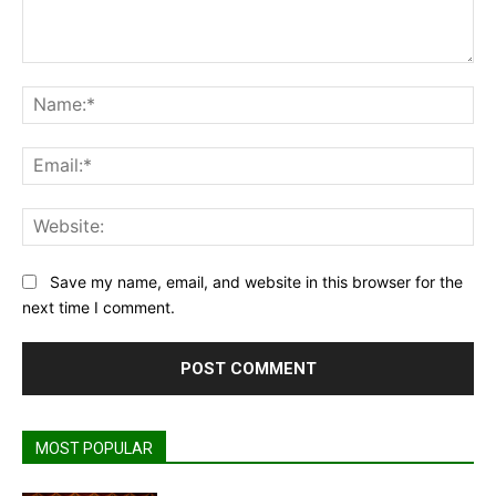
Comment:
Na
Ema
Web
Save my name, email, and website in this browser for the
next time I comment.
MOST POPULAR