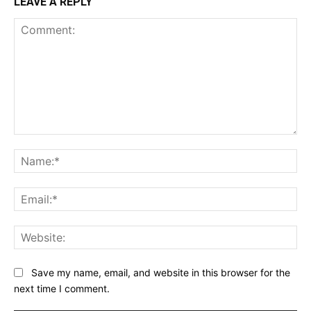
LEAVE A REPLY
Comment:
Na
Ema
Web
Save my name, email, and website in this browser for the
next time I comment.