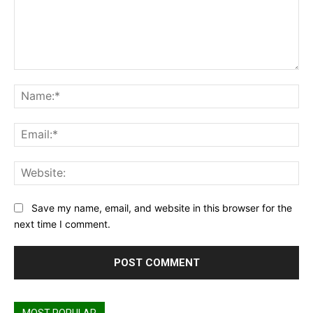
Comment:
Na
Ema
Web
Save my name, email, and website in this browser for the
next time I comment.
MOST POPULAR