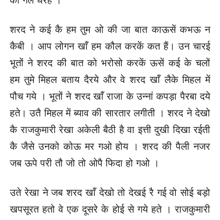
की गैल धरैंहें ।
शरद ने कई कै हम तुम ओ की जा बात काऊसें कभऊ न
कैबी । आप लोगन खाँ हम कौल करकें कत हैं।
उन चारई
भूतों ने शरद की बात को भरोसो करकें ऊसें कई के चलों
हम तुमे मिहल बताय दैरये और वे शरद खाँ लैके मिहल में
पौच गये । भूतों ने शरद खाँ राजा के उन्नां कपड़ा पैरबा दये
हते। उतै मिहल में ब्याव की सारतार लगीती । शरद ने देखो
कै राजकुमारी रेखा अकेली बैठी है वा इत्ती दुखी दिखा रईती
कै जैसे उनको कोऊ मर गओ होय । शरद की पैली नजर
जब ऊपे परी तौ जो तो ओपै फिदा हो गओ ।
उते रेखा ने जब शरद खाँ देखो तो देखई रै गई वो सोई बड़ो
खपसूरत हतो वे एक दूसरे के होई से गये हते । राजकुमारी