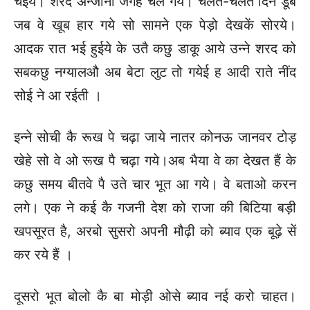
चइये। शरद अन्जानी जगह चले गये। चलत-चलत दिन डूबें
जब वे खूब हार गये सो सामने एक पेड़ो देखकें सोरये।
आदक रात भई हुईये के उतै कछु डाकू आये उन्ने शरद को
सबकछु नग्यालऔ अब बेटा लुट तो गयेई ह आदी राते नींद
सोई ने आ रईती ।
इन्ने सोची कै रूख पे चढ़ा जाये नातर कोनऊ जानवर टोड़
खेहे सो वे ओ रूख पै चढ़ा गये।
अब भैया वे का देखत हैं के
कछु समय बीतवे पै उते चार भूत आ गये। वे बताओ करन
लगे। एक ने कई कै गजनी देश को राजा की बिटिया बड़ी
खपसूरत है, अरबो सुसरो अपनी मौढ़ी को ब्याव एक बूढ़े सें
कर रये हैं ।
दूसरो भूत बोलो कै बा मोड़ी ओसे ब्याव नई करो चाहत।