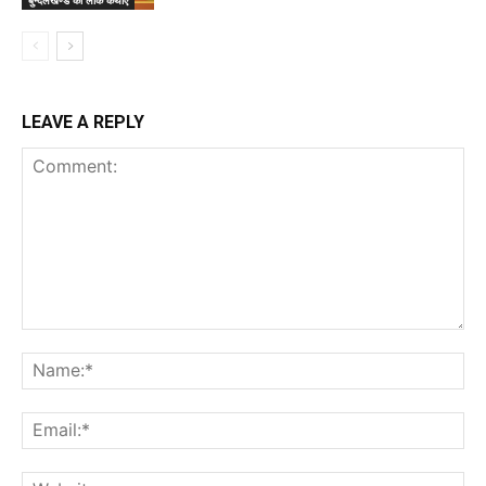
LEAVE A REPLY
Comment:
Na
Ema
Web